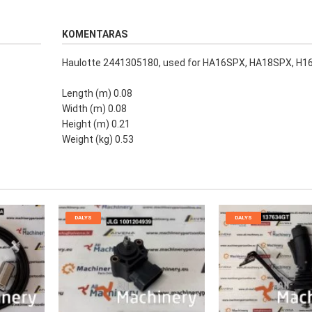
KOMENTARAS
Haulotte 2441305180, used for HA16SPX, HA18SPX, H
Length (m) 0.08
Width (m) 0.08
Height (m) 0.21
Weight (kg) 0.53
DALYS
DALYS