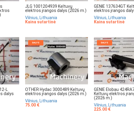
rs
JLG 1001204939 Keltuvų
GENIE 137634GT Kel
ktros
elektros įrangos dalys (2026 m.)
elektros įrangos dal
)
Vilnius, Lithuania
Vilnius, Lithuania
Kaina sutartinė
Kaina sutartinė
DALYS
DALYS
12-L
OTHER Hydac 3000489 Keltuvų
GENIE Elobau 424RA
os dalys
elektros įrangos dalys (2026 m.)
Keltuvų elektros įra
(2026 m.)
Vilnius, Lithuania
75.00 €
Vilnius, Lithuania
225.00 €