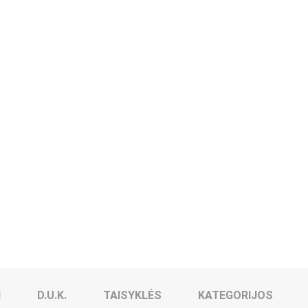
I
D.U.K.
TAISYKLĖS
KATEGORIJOS