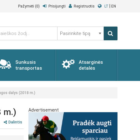
|
Pažymėti
(0)
Prisijungti
Registruotis
LT
EN
Pasirinkite
tipą
Sunkusis
Atsarginės
transportas
detalės
gos dalys (2018 m.)
 m.)
Advertisement
Dalintis