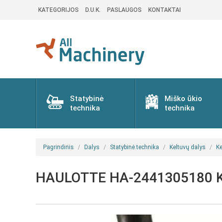
KATEGORIJOS
D.U.K.
PASLAUGOS
KONTAKTAI
Statybinė
Miško ūkio
technika
technika
Pagrindinis
Dalys
Statybinė technika
Keltuvų dalys
Ke
HAULOTTE HA-2441305180 Kelt