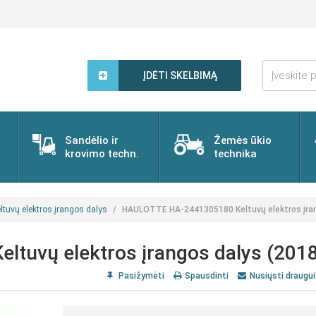
Įveskite
paieškos
ĮDĖTI SKELBIMĄ
žodį...
Sandėlio ir
Žemės ūkio
krovimo techn.
technika
ltuvų elektros įrangos dalys
HAULOTTE HA-2441305180 Keltuvų elektros įran
uvų elektros įrangos dalys (2018
Pasižymėti
Spausdinti
Nusiųsti draugui