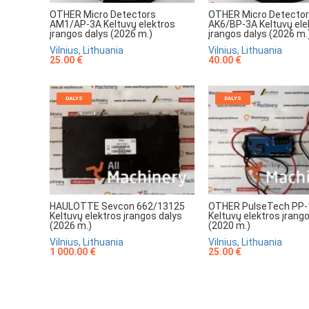
OTHER Micro Detectors
OTHER Micro Detecto
AM1/AP-3A Keltuvų elektros
AK6/BP-3A Keltuvų ele
įrangos dalys (2026 m.)
įrangos dalys (2026 m.
Vilnius, Lithuania
Vilnius, Lithuania
25.00 €
40.00 €
DALYS
DALYS
HAULOTTE Sevcon 662/13125
OTHER PulseTech PP-
Keltuvų elektros įrangos dalys
Keltuvų elektros įrang
(2026 m.)
(2020 m.)
Vilnius, Lithuania
Vilnius, Lithuania
1 000.00 €
25.00 €