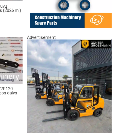
tuvų
ys (2026 m.)
Advertisement
77P120
ngos dalys