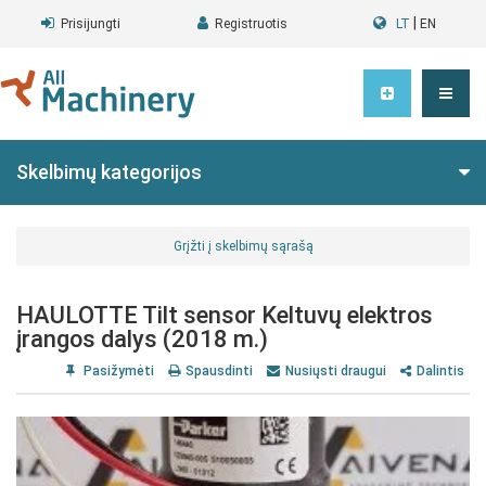
|
Prisijungti
Registruotis
LT
EN
Skelbimų kategorijos
Grįžti į skelbimų sąrašą
HAULOTTE Tilt sensor Keltuvų elektros
įrangos dalys (2018 m.)
Pasižymėti
Spausdinti
Nusiųsti draugui
Dalintis