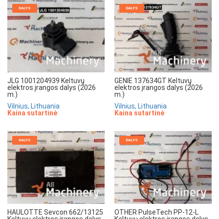
DALYS
DALYS
JLG 1001204939 Keltuvų
GENIE 137634GT Keltuvų
elektros įrangos dalys (2026
elektros įrangos dalys (2026
m.)
m.)
Vilnius, Lithuania
Vilnius, Lithuania
Kaina sutartinė
Kaina sutartinė
DALYS
DALYS
HAULOTTE Sevcon 662/13125
OTHER PulseTech PP-12-L