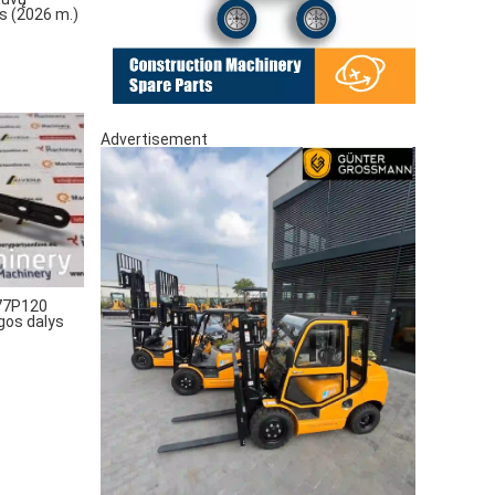
ys (2026 m.)
Advertisement
77P120
ngos dalys