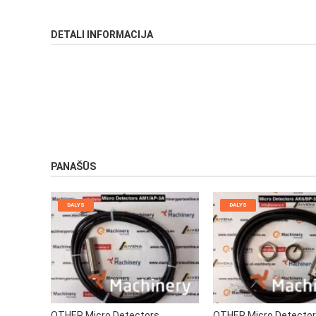
DETALI INFORMACIJA
PANAŠŪS
DALYS
DALYS
OTHER Micro Detectors
OTHER Micro Detecto