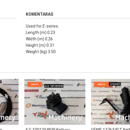
KOMENTARAS
Used for E-series.
Length (m) 0.23
Width (m) 0.26
Height (m) 0.31
Weight (kg) 3.50
DALYS
DALYS
rs
JLG 1001204939 Keltuvų
GENIE 137634GT Kel