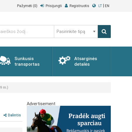
|
Pažymėti
(0)
Prisijungti
Registruotis
LT
EN
Pasirinkite
tipą
Sunkusis
Atsarginės
transportas
detalės
9 m.)
Advertisement
Dalintis