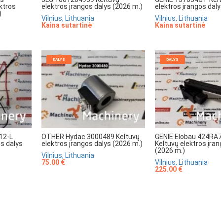
ktros
elektros įrangos dalys (2026 m.)
elektros įrangos dal
)
Vilnius, Lithuania
Vilnius, Lithuania
Kaina sutartinė
Kaina sutartinė
DALYS
DALYS
12-L
OTHER Hydac 3000489 Keltuvų
GENIE Elobau 424RA
os dalys
elektros įrangos dalys (2026 m.)
Keltuvų elektros įra
(2026 m.)
Vilnius, Lithuania
75.00 €
Vilnius, Lithuania
225.00 €