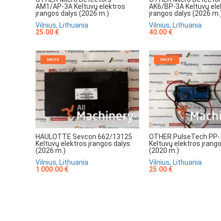
AM1/AP-3A Keltuvų elektros
AK6/BP-3A Keltuvų ele
įrangos dalys (2026 m.)
įrangos dalys (2026 m.
Vilnius, Lithuania
Vilnius, Lithuania
25.00 €
40.00 €
DALYS
DALYS
HAULOTTE Sevcon 662/13125
OTHER PulseTech PP-
Keltuvų elektros įrangos dalys
Keltuvų elektros įrang
(2026 m.)
(2020 m.)
Vilnius, Lithuania
Vilnius, Lithuania
1 000.00 €
25.00 €