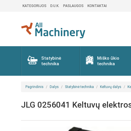
KATEGORIJOS
D.U.K.
PASLAUGOS
KONTAKTAI
Statybinė
Miško ūkio
technika
technika
Pagrindinis
Dalys
Statybinė technika
Keltuvų dalys
Ke
JLG 0256041 Keltuvų elektros