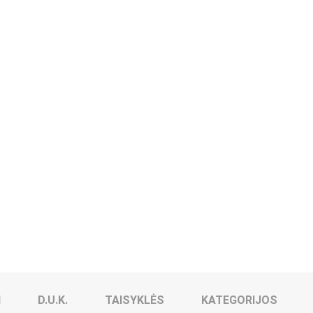
I
D.U.K.
TAISYKLĖS
KATEGORIJOS