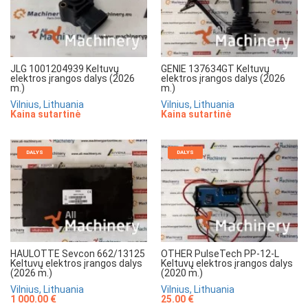
JLG 1001204939 Keltuvų
GENIE 137634GT Keltuvų
elektros įrangos dalys (2026
elektros įrangos dalys (2026
m.)
m.)
Vilnius, Lithuania
Vilnius, Lithuania
Kaina sutartinė
Kaina sutartinė
DALYS
DALYS
HAULOTTE Sevcon 662/13125
OTHER PulseTech PP-12-L
Keltuvų elektros įrangos dalys
Keltuvų elektros įrangos dalys
(2026 m.)
(2020 m.)
Vilnius, Lithuania
Vilnius, Lithuania
1 000.00 €
25.00 €