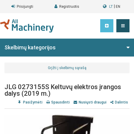
|
Prisijungti
Registruotis
LT
EN
Skelbimų kategorijos
Grįžti į skelbimų sąrašą
JLG 0273155S Keltuvų elektros įrangos
dalys (2019 m.)
Pasižymėti
Spausdinti
Nusiųsti draugui
Dalintis