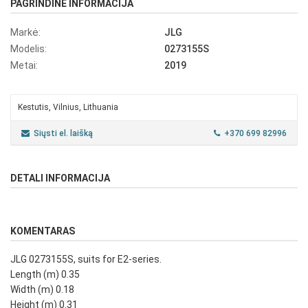
PAGRINDINĖ INFORMACIJA
Markė:
JLG
Modelis:
0273155S
Metai:
2019
Kestutis, Vilnius, Lithuania
Siųsti el. laišką
+370 699 82996
DETALI INFORMACIJA
KOMENTARAS
JLG 0273155S, suits for E2-series.
Length (m) 0.35
Width (m) 0.18
Height (m) 0.31