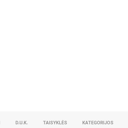
I
D.U.K.
TAISYKLĖS
KATEGORIJOS