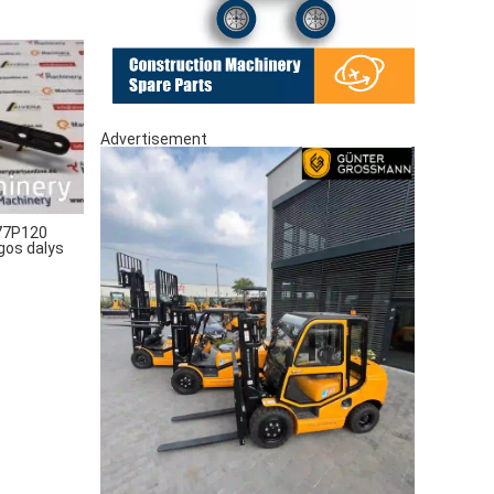
Advertisement
77P120
ngos dalys