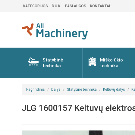
KATEGORIJOS
D.U.K.
PASLAUGOS
KONTAKTAI
Statybinė
Miško ūkio
technika
technika
Pagrindinis
Dalys
Statybinė technika
Keltuvų dalys
Ke
JLG 1600157 Keltuvų elektros