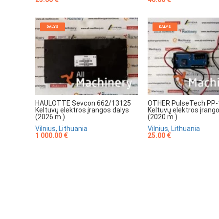
DALYS
DALYS
HAULOTTE Sevcon 662/13125
OTHER PulseTech PP-
Keltuvų elektros įrangos dalys
Keltuvų elektros įrang
(2026 m.)
(2020 m.)
Vilnius, Lithuania
Vilnius, Lithuania
1 000.00 €
25.00 €