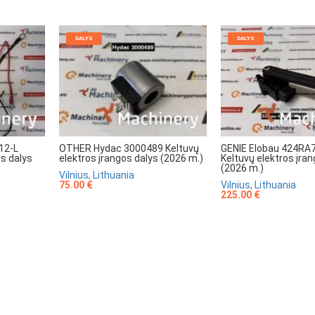
DALYS
DALYS
12-L
OTHER Hydac 3000489 Keltuvų
GENIE Elobau 424RA
os dalys
elektros įrangos dalys (2026 m.)
Keltuvų elektros įra
(2026 m.)
Vilnius, Lithuania
75.00 €
Vilnius, Lithuania
225.00 €