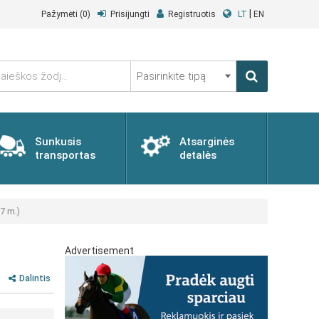
|
Pažymėti
(0)
Prisijungti
Registruotis
LT
EN
Pasirinkite
tipą
Sunkusis
Atsarginės
transportas
detalės
7 m.)
Advertisement
Dalintis