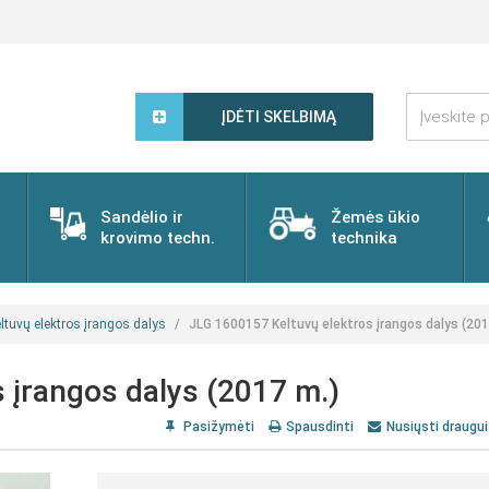
Įveskite
paieškos
ĮDĖTI SKELBIMĄ
žodį...
Sandėlio ir
Žemės ūkio
krovimo techn.
technika
ltuvų elektros įrangos dalys
JLG 1600157 Keltuvų elektros įrangos dalys (201
 įrangos dalys (2017 m.)
Pasižymėti
Spausdinti
Nusiųsti draugui