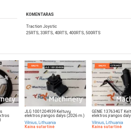
KOMENTARAS
Traction Joystic
25RTS, 33RTS, 40RTS, 400RTS, 500RTS
DALYS
DALYS
rs
JLG 1001204939 Keltuvų
GENIE 137634GT Kel
ktros
elektros įrangos dalys (2026 m.)
elektros įrangos dal
)
Vilnius, Lithuania
Vilnius, Lithuania
Kaina sutartinė
Kaina sutartinė