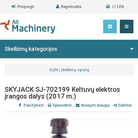
|
Prisijungti
Registruotis
LT
EN
Skelbimų kategorijos
Grįžti į skelbimų sąrašą
SKYJACK SJ-702199 Keltuvų elektros
įrangos dalys (2017 m.)
Pasižymėti
Spausdinti
Nusiųsti draugui
Dalintis