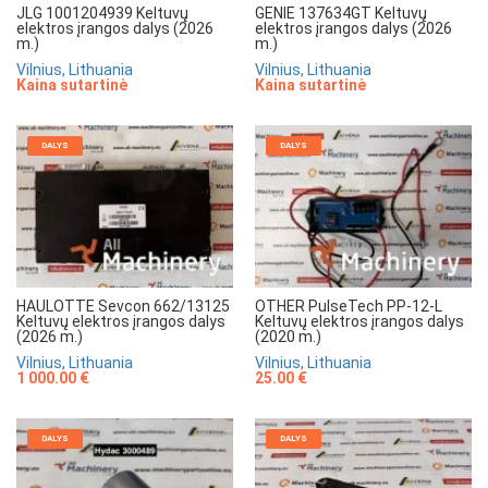
JLG 1001204939 Keltuvų
GENIE 137634GT Keltuvų
elektros įrangos dalys (2026
elektros įrangos dalys (2026
m.)
m.)
Vilnius, Lithuania
Vilnius, Lithuania
Kaina sutartinė
Kaina sutartinė
DALYS
DALYS
HAULOTTE Sevcon 662/13125
OTHER PulseTech PP-12-L
Keltuvų elektros įrangos dalys
Keltuvų elektros įrangos dalys
(2026 m.)
(2020 m.)
Vilnius, Lithuania
Vilnius, Lithuania
1 000.00 €
25.00 €
DALYS
DALYS