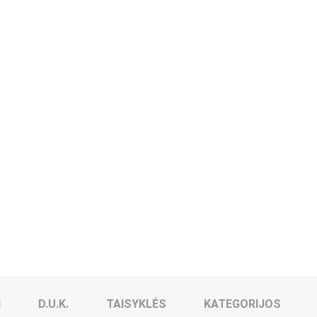
I
D.U.K.
TAISYKLĖS
KATEGORIJOS