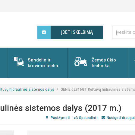
Įveskite
paieškos
ĮDĖTI SKELBIMĄ
žodį...
Sandėlio ir
Žemės ūkio
krovimo techn.
technika
ltuvų hidraulinės sistemos dalys
GENIE 62816GT Keltuvų hidraulinės sistemo
ulinės sistemos dalys (2017 m.)
Pasižymėti
Spausdinti
Nusiųsti draugui