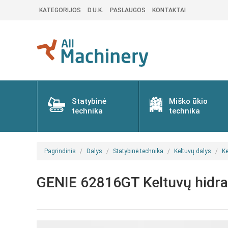
KATEGORIJOS
D.U.K.
PASLAUGOS
KONTAKTAI
Statybinė
Miško ūkio
technika
technika
Pagrindinis
Dalys
Statybinė technika
Keltuvų dalys
Ke
GENIE 62816GT Keltuvų hidra