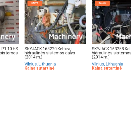
DALYS
DALYS
2 P1 10 HS
SKYJACK 163220 Keltuvų
SKYJACK 163258 Kel
s sistemos
hidraulinės sistemos dalys
hidraulinės sistemos
(2014 m.)
(2014 m.)
Vilnius, Lithuania
Vilnius, Lithuania
Kaina sutartinė
Kaina sutartinė