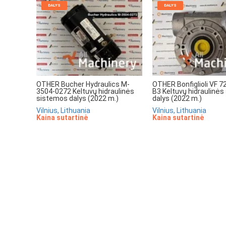
DALYS
DALYS
OTHER Bucher Hydraulics M-
OTHER Bonfiglioli VF 7
3504-0272 Keltuvų hidraulinės
B3 Keltuvų hidraulinė
sistemos dalys (2022 m.)
dalys (2022 m.)
Vilnius, Lithuania
Vilnius, Lithuania
Kaina sutartinė
Kaina sutartinė