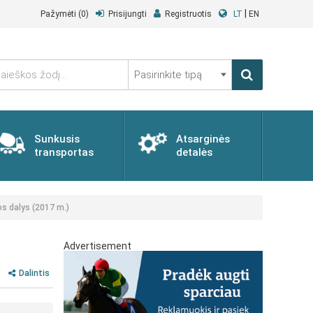
|
Pažymėti
(0)
Prisijungti
Registruotis
LT
EN
Pasirinkite
tipą
Sunkusis
Atsarginės
transportas
detalės
s dalys (2017 m.)
Advertisement
Dalintis