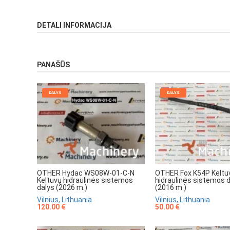
DETALI INFORMACIJA
PANAŠŪS
DALYS
DALYS
OTHER Hydac WS08W-01-C-N
OTHER Fox K54P Keltu
Keltuvų hidraulinės sistemos
hidraulinės sistemos 
dalys (2026 m.)
(2016 m.)
Vilnius, Lithuania
Vilnius, Lithuania
120.00 €
50.00 €