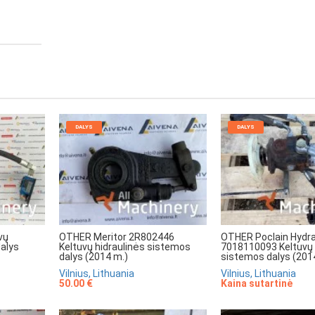
DALYS
DALYS
vų
OTHER Meritor 2R802446
OTHER Poclain Hydra
dalys
Keltuvų hidraulinės sistemos
7018110093 Keltuvų 
dalys (2014 m.)
sistemos dalys (201
Vilnius, Lithuania
Vilnius, Lithuania
50.00 €
Kaina sutartinė