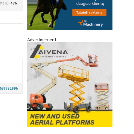
mo ID:
476
Advertisement
a
069982996