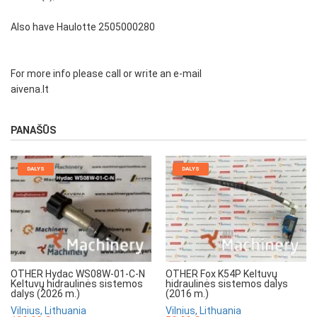
Also have Haulotte 2505000280
For more info please call or write an e-mail
aivena.lt
PANAŠŪS
DALYS
DALYS
OTHER Hydac WS08W-01-C-N
OTHER Fox K54P Keltuvų
Keltuvų hidraulinės sistemos
hidraulinės sistemos dalys
dalys (2026 m.)
(2016 m.)
Vilnius, Lithuania
Vilnius, Lithuania