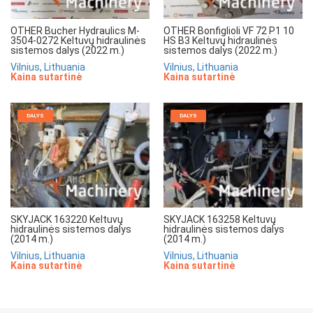
OTHER Bucher Hydraulics M-
OTHER Bonfiglioli VF 72 P1 10
3504-0272 Keltuvų hidraulinės
HS B3 Keltuvų hidraulinės
sistemos dalys (2022 m.)
sistemos dalys (2022 m.)
Vilnius, Lithuania
Vilnius, Lithuania
Kaina sutartinė
Kaina sutartinė
DALYS
DALYS
SKYJACK 163220 Keltuvų
SKYJACK 163258 Keltuvų
hidraulinės sistemos dalys
hidraulinės sistemos dalys
(2014 m.)
(2014 m.)
Vilnius, Lithuania
Vilnius, Lithuania
Kaina sutartinė
Kaina sutartinė