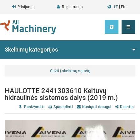
|
Prisijungti
Registruotis
LT
EN
Skelbimų kategorijos
Grįžti į skelbimų sąrašą
HAULOTTE 2441303610 Keltuvų
hidraulinės sistemos dalys (2019 m.)
Pasižymėti
Spausdinti
Nusiųsti draugui
Dalintis