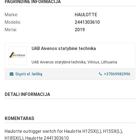
PAGRINDINĖ INFORMACIJA
Markė:
HAULOTTE
Modelis:
2441303610
Metai:
2019
UAB Aivenos statybinė technika
UAB Aivenos statybinė technika, Vilnius, Lithuania
Siųsti el. laišką
+37069982996
DETALI INFORMACIJA
KOMENTARAS
Haulotte outrigger switch for Haulotte H12SX(L), H15SX(L),
H18SX(L), Haulotte 2441303610