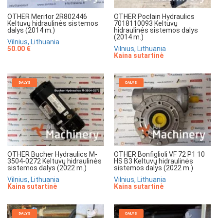
OTHER Meritor 2R802446
OTHER Poclain Hydraulics
Keltuvų hidraulinės sistemos
7018110093 Keltuvų
dalys (2014 m.)
hidraulinės sistemos dalys
(2014 m.)
Vilnius, Lithuania
50.00 €
Vilnius, Lithuania
Kaina sutartinė
DALYS
DALYS
OTHER Bucher Hydraulics M-
OTHER Bonfiglioli VF 72 P1 10
3504-0272 Keltuvų hidraulinės
HS B3 Keltuvų hidraulinės
sistemos dalys (2022 m.)
sistemos dalys (2022 m.)
Vilnius, Lithuania
Vilnius, Lithuania
Kaina sutartinė
Kaina sutartinė
DALYS
DALYS