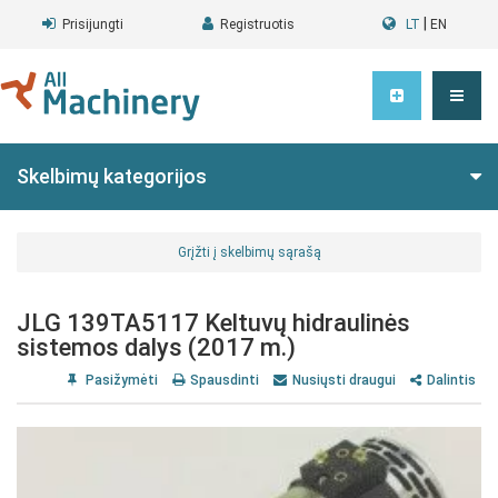
|
Prisijungti
Registruotis
LT
EN
Skelbimų kategorijos
Grįžti į skelbimų sąrašą
JLG 139TA5117 Keltuvų hidraulinės
sistemos dalys (2017 m.)
Pasižymėti
Spausdinti
Nusiųsti draugui
Dalintis