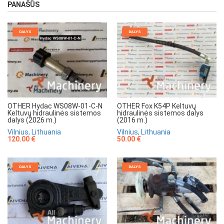
PANAŠŪS
DALYS
DALYS
OTHER Hydac WS08W-01-C-N
OTHER Fox K54P Keltuvų
Keltuvų hidraulinės sistemos
hidraulinės sistemos dalys
dalys (2026 m.)
(2016 m.)
Vilnius, Lithuania
Vilnius, Lithuania
120.00 €
50.00 €
DALYS
DALYS