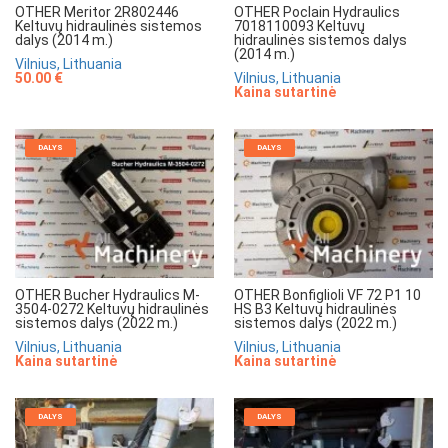
OTHER Meritor 2R802446
OTHER Poclain Hydraulics
Keltuvų hidraulinės sistemos
7018110093 Keltuvų
dalys (2014 m.)
hidraulinės sistemos dalys
(2014 m.)
Vilnius, Lithuania
50.00 €
Vilnius, Lithuania
Kaina sutartinė
DALYS
DALYS
OTHER Bucher Hydraulics M-
OTHER Bonfiglioli VF 72 P1 10
3504-0272 Keltuvų hidraulinės
HS B3 Keltuvų hidraulinės
sistemos dalys (2022 m.)
sistemos dalys (2022 m.)
Vilnius, Lithuania
Vilnius, Lithuania
Kaina sutartinė
Kaina sutartinė
DALYS
DALYS