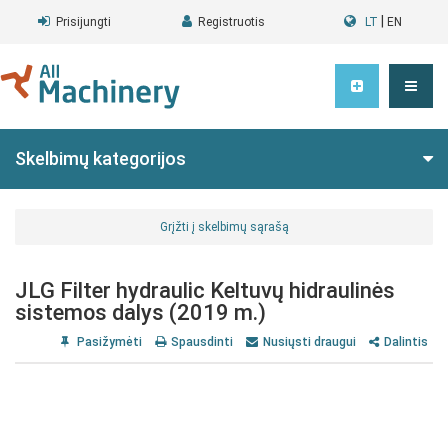
|
Prisijungti
Registruotis
LT
EN
Skelbimų kategorijos
Grįžti į skelbimų sąrašą
JLG Filter hydraulic Keltuvų hidraulinės
sistemos dalys (2019 m.)
Pasižymėti
Spausdinti
Nusiųsti draugui
Dalintis