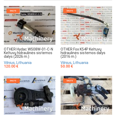
DALYS
DALYS
OTHER Hydac WS08W-01-C-N
OTHER Fox K54P Keltuvų
Keltuvų hidraulinės sistemos
hidraulinės sistemos dalys
dalys (2026 m.)
(2016 m.)
Vilnius, Lithuania
Vilnius, Lithuania
120.00 €
50.00 €
DALYS
DALYS