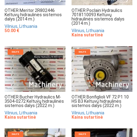
OTHER Meritor 2R802446
OTHER Poclain Hydraulics
Keltuvų hidraulinės sistemos
7018110093 Keltuvų
dalys (2014 m.)
hidraulinės sistemos dalys
(2014 m.)
Vilnius, Lithuania
50.00 €
Vilnius, Lithuania
Kaina sutartinė
DALYS
DALYS
OTHER Bucher Hydraulics M-
OTHER Bonfiglioli VF 72 P1 10
3504-0272 Keltuvų hidraulinės
HS B3 Keltuvų hidraulinės
sistemos dalys (2022 m.)
sistemos dalys (2022 m.)
Vilnius, Lithuania
Vilnius, Lithuania
Kaina sutartinė
Kaina sutartinė
DALYS
DALYS