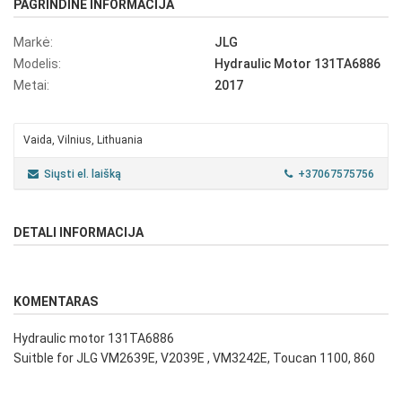
PAGRINDINĖ INFORMACIJA
Markė:
JLG
Modelis:
Hydraulic Motor 131TA6886
Metai:
2017
Vaida, Vilnius, Lithuania
Siųsti el. laišką
+37067575756
DETALI INFORMACIJA
KOMENTARAS
Hydraulic motor 131TA6886
Suitble for JLG VM2639E, V2039E , VM3242E, Toucan 1100, 860