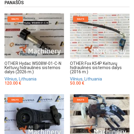
PANAŠŪS
DALYS
DALYS
OTHER Hydac WS08W-01-C-N
OTHER Fox K54P Keltuvų
Keltuvų hidraulinės sistemos
hidraulinės sistemos dalys
dalys (2026 m.)
(2016 m.)
Vilnius, Lithuania
Vilnius, Lithuania
120.00 €
50.00 €
DALYS
DALYS