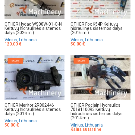
OTHER Hydac WS08W-01-C-N
OTHER Fox K54P Keltuvų
Keltuvų hidraulinės sistemos
hidraulinės sistemos dalys
dalys (2026 m.)
(2016 m.)
Vilnius, Lithuania
Vilnius, Lithuania
120.00 €
50.00 €
DALYS
DALYS
OTHER Meritor 2R802446
OTHER Poclain Hydraulics
Keltuvų hidraulinės sistemos
7018110093 Keltuvų
dalys (2014 m.)
hidraulinės sistemos dalys
(2014 m.)
Vilnius, Lithuania
50.00 €
Vilnius, Lithuania
Kaina sutartinė