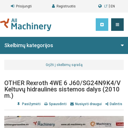
|
Prisijungti
Registruotis
LT
EN
Skelbimų kategorijos
Grįžti į skelbimų sąrašą
OTHER Rexroth 4WE 6 J60/SG24N9K4/V
Keltuvų hidraulinės sistemos dalys (2010
m.)
Pasižymėti
Spausdinti
Nusiųsti draugui
Dalintis