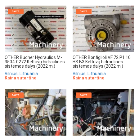
DALYS
DALYS
OTHER Bucher Hydraulics M-
OTHER Bonfiglioli VF 72 P1 10
3504-0272 Keltuvų hidraulinės
HS B3 Keltuvų hidraulinės
sistemos dalys (2022 m.)
sistemos dalys (2022 m.)
Vilnius, Lithuania
Vilnius, Lithuania
Kaina sutartinė
Kaina sutartinė
DALYS
DALYS