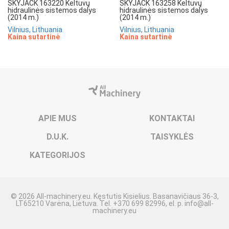
SKYJACK 163220 Keltuvų
SKYJACK 163258 Keltuvų
hidraulinės sistemos dalys
hidraulinės sistemos dalys
(2014 m.)
(2014 m.)
Vilnius, Lithuania
Vilnius, Lithuania
Kaina sutartinė
Kaina sutartinė
APIE MUS
KONTAKTAI
D.U.K.
TAISYKLĖS
KATEGORIJOS
© 2026 All-machinery.eu. Kęstutis Kisielius. Basanavičiaus 36-3,
LT65210 Varėna, Lietuva. Tel. +370 699 82996, el. p.
info@all-
machinery.eu