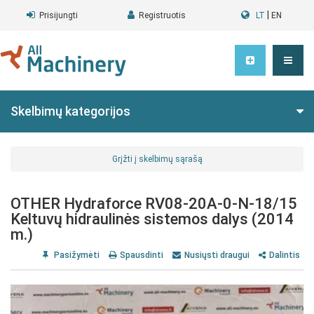
|
Prisijungti
Registruotis
LT
EN
Skelbimų kategorijos
Grįžti į skelbimų sąrašą
OTHER Hydraforce RV08-20A-0-N-18/15
Keltuvų hidraulinės sistemos dalys (2014
m.)
Pasižymėti
Spausdinti
Nusiųsti draugui
Dalintis