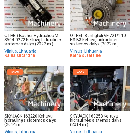
OTHER Bucher Hydraulics M-
OTHER Bonfiglioli VF 72 P1 10
3504-0272 Keltuvų hidraulinės
HS B3 Keltuvų hidraulinės
sistemos dalys (2022 m.)
sistemos dalys (2022 m.)
Vilnius, Lithuania
Vilnius, Lithuania
Kaina sutartinė
Kaina sutartinė
DALYS
DALYS
SKYJACK 163220 Keltuvų
SKYJACK 163258 Keltuvų
hidraulinės sistemos dalys
hidraulinės sistemos dalys
(2014 m.)
(2014 m.)
Vilnius, Lithuania
Vilnius, Lithuania