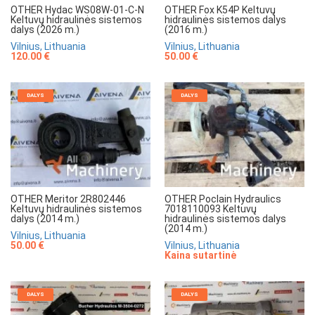
OTHER Hydac WS08W-01-C-N
OTHER Fox K54P Keltuvų
Keltuvų hidraulinės sistemos
hidraulinės sistemos dalys
dalys (2026 m.)
(2016 m.)
Vilnius, Lithuania
Vilnius, Lithuania
120.00 €
50.00 €
DALYS
DALYS
OTHER Meritor 2R802446
OTHER Poclain Hydraulics
Keltuvų hidraulinės sistemos
7018110093 Keltuvų
dalys (2014 m.)
hidraulinės sistemos dalys
(2014 m.)
Vilnius, Lithuania
50.00 €
Vilnius, Lithuania
Kaina sutartinė
DALYS
DALYS