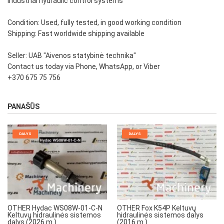
Industrial hydraulic control systems
Condition: Used, fully tested, in good working condition
Shipping: Fast worldwide shipping available
Seller: UAB "Aivenos statybinė technika"
Contact us today via Phone, WhatsApp, or Viber
+370 675 75 756
PANAŠŪS
DALYS
DALYS
OTHER Hydac WS08W-01-C-N
OTHER Fox K54P Keltuvų
Keltuvų hidraulinės sistemos
hidraulinės sistemos dalys
dalys (2026 m.)
(2016 m.)