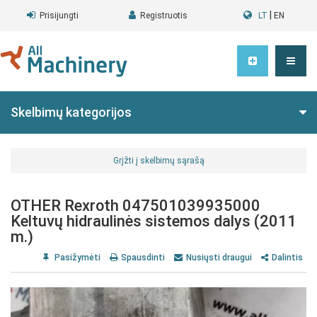
|
Prisijungti
Registruotis
LT
EN
Skelbimų kategorijos
Grįžti į skelbimų sąrašą
OTHER Rexroth 047501039935000
Keltuvų hidraulinės sistemos dalys (2011
m.)
Pasižymėti
Spausdinti
Nusiųsti draugui
Dalintis