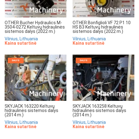
OTHER Bucher Hydraulics M-
OTHER Bonfiglioli VF 72 P1 10
3504-0272 Keltuvų hidraulinės
HS B3 Keltuvų hidraulinės
sistemos dalys (2022 m.)
sistemos dalys (2022 m.)
Vilnius, Lithuania
Vilnius, Lithuania
Kaina sutartinė
Kaina sutartinė
DALYS
DALYS
SKYJACK 163220 Keltuvų
SKYJACK 163258 Keltuvų
hidraulinės sistemos dalys
hidraulinės sistemos dalys
(2014 m.)
(2014 m.)
Vilnius, Lithuania
Vilnius, Lithuania
Kaina sutartinė
Kaina sutartinė