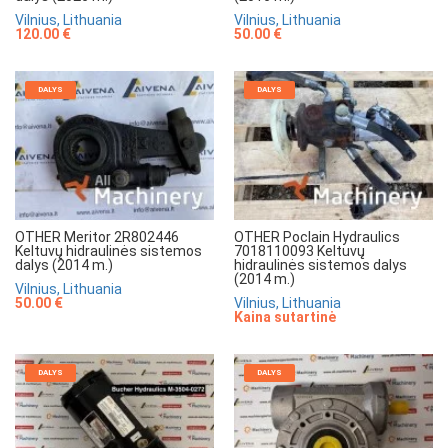
Vilnius, Lithuania
Vilnius, Lithuania
120.00 €
50.00 €
DALYS
DALYS
OTHER Meritor 2R802446
OTHER Poclain Hydraulics
Keltuvų hidraulinės sistemos
7018110093 Keltuvų
dalys (2014 m.)
hidraulinės sistemos dalys
(2014 m.)
Vilnius, Lithuania
50.00 €
Vilnius, Lithuania
Kaina sutartinė
DALYS
DALYS